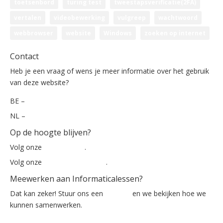
toetsenbord
turing test
tweestapsverificatie(2FA)
vertalen
videobewerking
vulgreep
wachtwoord
webbrowser
website
Windows
zoeken op internet
Contact
Heb je een vraag of wens je meer informatie over het gebruik
van deze website?
BE –
info@informaticalessen.be
NL –
info@informaticalessen.nl
Op de hoogte blijven?
Volg onze
nieuwsbrief
.
Volg onze
Facebook-pagina
.
Meewerken aan Informaticalessen?
Dat kan zeker! Stuur ons een
mailtje
en we bekijken hoe we
kunnen samenwerken.