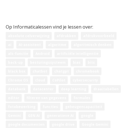
Leerplan ICT 1ste graad
Leerplan ICT 2de graad
Leerplan ICT 3de graad
Op Informaticalessen vind je lessen over:
absolute celverwijzing
afdrukken
afdrukvoorbeeld
ai
AI-assistent
algoritme
algoritmisch denken
als-functie
Android
artificiële intelligentie
back-up
besturingssysteem
bias
bits
black box
chatbot
chatgpt
chromebook
Chrome OS
cloud
CoPilot
cybersecurity
databank
datacenter
deep learning
draaitabellen
editor
filteren van gegevens
formules
fotobewerking
functies
geheugencapaciteit
Gemini
GEN AI
generatieve AI
google
google documenten
google drive
Google Gemini