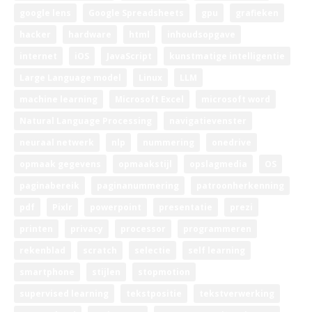
google lens
Google Spreadsheets
gpu
grafieken
hacker
hardware
html
inhoudsopgave
internet
iOS
JavaScript
kunstmatige intelligentie
Large Language model
Linux
LLM
machine learning
Microsoft Excel
microsoft word
Natural Language Processing
navigatievenster
neuraal netwerk
nlp
nummering
onedrive
opmaak gegevens
opmaakstijl
opslagmedia
OS
paginabereik
paginanummering
patroonherkenning
pdf
Pixlr
powerpoint
presentatie
prezi
printen
privacy
processor
programmeren
rekenblad
scratch
selectie
self learning
smartphone
stijlen
stopmotion
supervised learning
tekstpositie
tekstverwerking