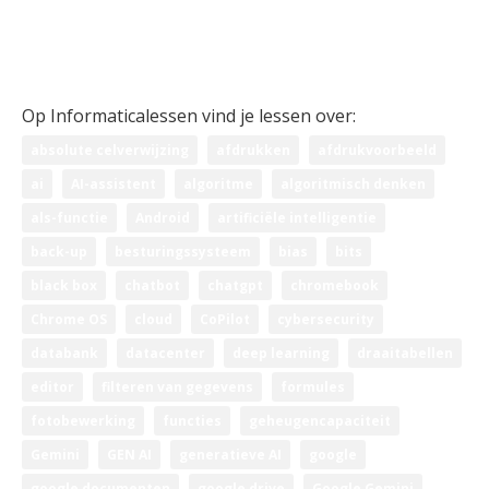
Leerplan ICT 1ste graad
Leerplan ICT 2de graad
Leerplan ICT 3de graad
Op Informaticalessen vind je lessen over:
absolute celverwijzing
afdrukken
afdrukvoorbeeld
ai
AI-assistent
algoritme
algoritmisch denken
als-functie
Android
artificiële intelligentie
back-up
besturingssysteem
bias
bits
black box
chatbot
chatgpt
chromebook
Chrome OS
cloud
CoPilot
cybersecurity
databank
datacenter
deep learning
draaitabellen
editor
filteren van gegevens
formules
fotobewerking
functies
geheugencapaciteit
Gemini
GEN AI
generatieve AI
google
google documenten
google drive
Google Gemini