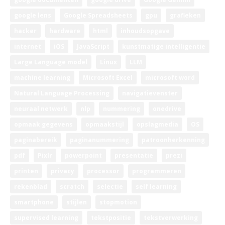
google lens
Google Spreadsheets
gpu
grafieken
hacker
hardware
html
inhoudsopgave
internet
iOS
JavaScript
kunstmatige intelligentie
Large Language model
Linux
LLM
machine learning
Microsoft Excel
microsoft word
Natural Language Processing
navigatievenster
neuraal netwerk
nlp
nummering
onedrive
opmaak gegevens
opmaakstijl
opslagmedia
OS
paginabereik
paginanummering
patroonherkenning
pdf
Pixlr
powerpoint
presentatie
prezi
printen
privacy
processor
programmeren
rekenblad
scratch
selectie
self learning
smartphone
stijlen
stopmotion
supervised learning
tekstpositie
tekstverwerking