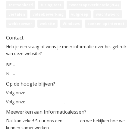
toetsenbord
turing test
tweestapsverificatie(2FA)
vertalen
videobewerking
vulgreep
wachtwoord
webbrowser
website
Windows
zoeken op internet
Contact
Heb je een vraag of wens je meer informatie over het gebruik
van deze website?
BE –
info@informaticalessen.be
NL –
info@informaticalessen.nl
Op de hoogte blijven?
Volg onze
nieuwsbrief
.
Volg onze
Facebook-pagina
.
Meewerken aan Informaticalessen?
Dat kan zeker! Stuur ons een
mailtje
en we bekijken hoe we
kunnen samenwerken.