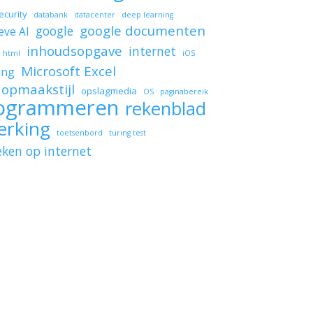
ecurity
databank
datacenter
deep learning
google documenten
google
eve AI
inhoudsopgave
internet
html
iOS
Microsoft Excel
ing
opmaakstijl
opslagmedia
OS
paginabereik
ogrammeren
rekenblad
erking
toetsenbord
turing test
eken op internet