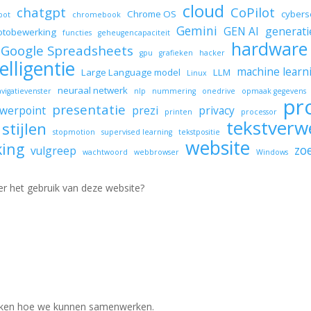
cloud
chatgpt
CoPilot
Chrome OS
cybers
bot
chromebook
Gemini
GEN AI
generati
otobewerking
functies
geheugencapaciteit
hardware
Google Spreadsheets
gpu
grafieken
hacker
elligentie
machine learn
Large Language model
LLM
Linux
neuraal netwerk
avigatievenster
nlp
nummering
onedrive
opmaak gegevens
pr
presentatie
werpoint
prezi
privacy
printen
processor
tekstverw
stijlen
stopmotion
supervised learning
tekstpositie
website
king
zo
vulgreep
wachtwoord
webbrowser
Windows
er het gebruik van deze website?
jken hoe we kunnen samenwerken.