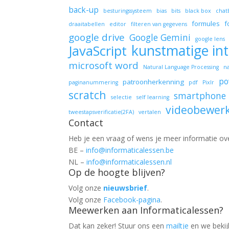
back-up
besturingssysteem
bias
bits
black box
chat
formules
f
draaitabellen
editor
filteren van gegevens
google drive
Google Gemini
google lens
kunstmatige int
JavaScript
microsoft word
Natural Language Processing
n
po
patroonherkenning
paginanummering
pdf
Pixlr
scratch
smartphone
selectie
self learning
videobewer
tweestapsverificatie(2FA)
vertalen
Contact
Heb je een vraag of wens je meer informatie ov
BE –
info@informaticalessen.be
NL –
info@informaticalessen.nl
Op de hoogte blijven?
Volg onze
nieuwsbrief
.
Volg onze
Facebook-pagina
.
Meewerken aan Informaticalessen?
Dat kan zeker! Stuur ons een
mailtje
en we beki