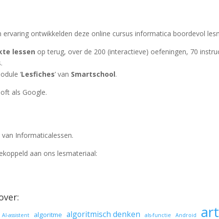
ervaring ontwikkelden deze online cursus informatica boordevol lesm
kte lessen
op terug, over de 200 (interactieve) oefeningen, 70 instru
.
odule ‘
Lesfiches
’ van
Smartschool
.
oft als Google.
van Informaticalessen.
ekoppeld aan ons lesmateriaal:
over:
art
algoritmisch denken
algoritme
AI-assistent
als-functie
Android