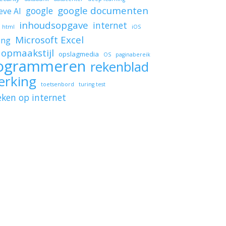
google documenten
google
eve AI
inhoudsopgave
internet
html
iOS
Microsoft Excel
ing
opmaakstijl
opslagmedia
OS
paginabereik
ogrammeren
rekenblad
erking
toetsenbord
turing test
eken op internet