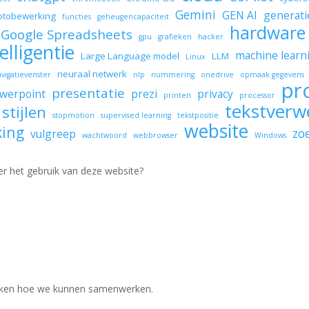
Gemini
GEN AI
generati
otobewerking
functies
geheugencapaciteit
hardware
Google Spreadsheets
gpu
grafieken
hacker
elligentie
machine learn
Large Language model
LLM
Linux
neuraal netwerk
avigatievenster
nlp
nummering
onedrive
opmaak gegevens
pr
presentatie
werpoint
prezi
privacy
printen
processor
tekstverw
stijlen
stopmotion
supervised learning
tekstpositie
website
king
zo
vulgreep
wachtwoord
webbrowser
Windows
er het gebruik van deze website?
jken hoe we kunnen samenwerken.