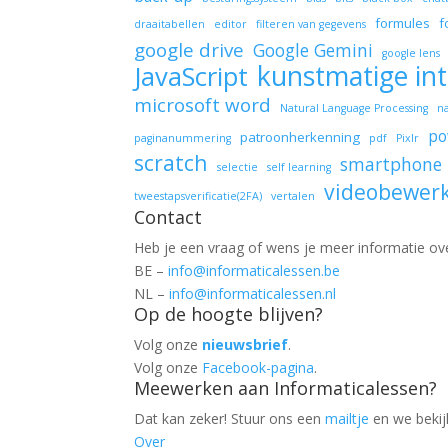
formules
f
draaitabellen
editor
filteren van gegevens
google drive
Google Gemini
google lens
kunstmatige int
JavaScript
microsoft word
Natural Language Processing
n
po
patroonherkenning
paginanummering
pdf
Pixlr
scratch
smartphone
selectie
self learning
videobewer
tweestapsverificatie(2FA)
vertalen
Contact
Heb je een vraag of wens je meer informatie ov
BE –
info@informaticalessen.be
NL –
info@informaticalessen.nl
Op de hoogte blijven?
Volg onze
nieuwsbrief
.
Volg onze
Facebook-pagina
.
Meewerken aan Informaticalessen?
Dat kan zeker! Stuur ons een
mailtje
en we beki
Over