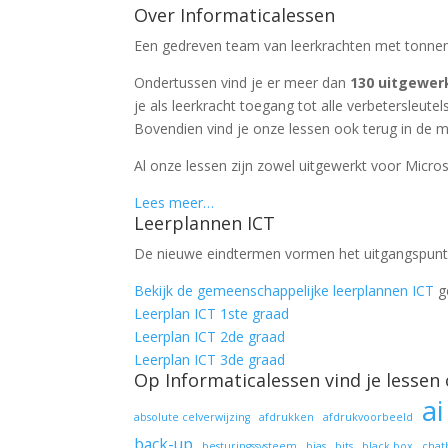
Over Informaticalessen
Een gedreven team van leerkrachten met tonnen 
Ondertussen vind je er meer dan
130 uitgewer
je als leerkracht toegang tot alle verbetersleutels
Bovendien vind je onze lessen ook terug in de m
Al onze lessen zijn zowel uitgewerkt voor Micros
Lees meer…
Leerplannen ICT
De nieuwe eindtermen vormen het uitgangspunt 
Bekijk de gemeenschappelijke leerplannen ICT
g
Leerplan ICT 1ste graad
Leerplan ICT 2de graad
Leerplan ICT 3de graad
Op Informaticalessen vind je lessen 
ai
absolute celverwijzing
afdrukken
afdrukvoorbeeld
back-up
besturingssysteem
bias
bits
black box
chat