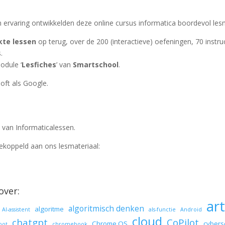
ervaring ontwikkelden deze online cursus informatica boordevol lesm
kte lessen
op terug, over de 200 (interactieve) oefeningen, 70 instru
.
odule ‘
Lesfiches
’ van
Smartschool
.
oft als Google.
van Informaticalessen.
ekoppeld aan ons lesmateriaal:
over:
art
algoritmisch denken
algoritme
AI-assistent
als-functie
Android
cloud
chatgpt
CoPilot
Chrome OS
cybers
bot
chromebook