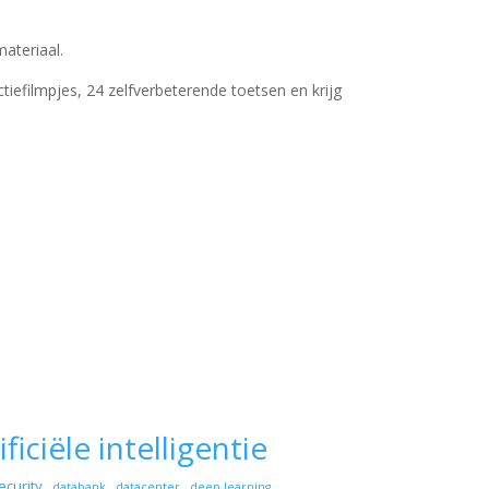
ateriaal.
ctiefilmpjes, 24 zelfverbeterende toetsen en krijg
ificiële intelligentie
ecurity
databank
datacenter
deep learning