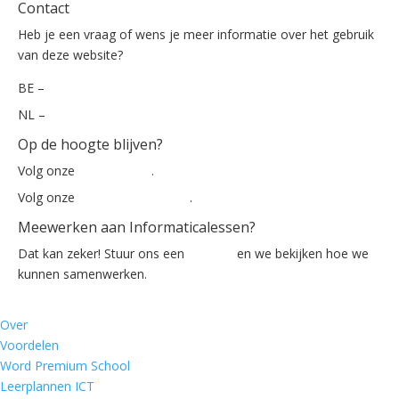
Contact
Heb je een vraag of wens je meer informatie over het gebruik
van deze website?
BE –
info@informaticalessen.be
NL –
info@informaticalessen.nl
Op de hoogte blijven?
Volg onze
nieuwsbrief
.
Volg onze
Facebook-pagina
.
Meewerken aan Informaticalessen?
Dat kan zeker! Stuur ons een
mailtje
en we bekijken hoe we
kunnen samenwerken.
Over
Voordelen
Word Premium School
Leerplannen ICT