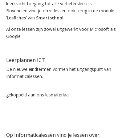
leerkracht toegang tot alle verbetersleutels.
Bovendien vind je onze lessen ook terug in de module
‘
Lesfiches
’ van
Smartschool
.
Al onze lessen zijn zowel uitgewerkt voor Microsoft als
Google.
Lees meer…
Leerplannen ICT
De nieuwe eindtermen vormen het uitgangspunt van
Informaticalessen.
Bekijk de gemeenschappelijke leerplannen ICT
gekoppeld aan ons lesmateriaal:
Leerplan ICT 1ste graad
Leerplan ICT 2de graad
Leerplan ICT 3de graad
Op Informaticalessen vind je lessen over: