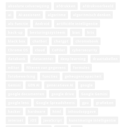
absolute celverwijzing
afdrukken
afdrukvoorbeeld
ai
AI-assistent
algoritme
algoritmisch denken
als-functie
Android
artificiële intelligentie
back-up
besturingssysteem
bias
bits
black box
chatbot
chatgpt
chromebook
Chrome OS
cloud
CoPilot
cybersecurity
databank
datacenter
deep learning
draaitabellen
editor
filteren van gegevens
formules
fotobewerking
functies
geheugencapaciteit
Gemini
GEN AI
generatieve AI
google
google documenten
google drive
Google Gemini
google lens
Google Spreadsheets
gpu
grafieken
hacker
hardware
html
inhoudsopgave
internet
iOS
JavaScript
kunstmatige intelligentie