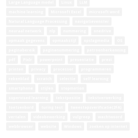
Large Language model
Linux
LLM
machine learning
Microsoft Excel
microsoft word
Natural Language Processing
navigatievenster
neuraal netwerk
nlp
nummering
onedrive
opmaak gegevens
opmaakstijl
opslagmedia
OS
paginabereik
paginanummering
patroonherkenning
pdf
Pixlr
powerpoint
presentatie
prezi
printen
privacy
processor
programmeren
rekenblad
scratch
selectie
self learning
smartphone
stijlen
stopmotion
supervised learning
tekstpositie
tekstverwerking
toetsenbord
turing test
tweestapsverificatie(2FA)
vertalen
videobewerking
vulgreep
wachtwoord
webbrowser
website
Windows
zoeken op internet