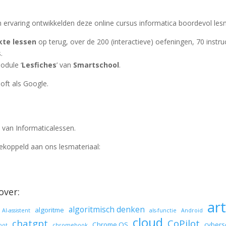
ervaring ontwikkelden deze online cursus informatica boordevol lesm
kte lessen
op terug, over de 200 (interactieve) oefeningen, 70 instru
.
odule ‘
Lesfiches
’ van
Smartschool
.
oft als Google.
van Informaticalessen.
ekoppeld aan ons lesmateriaal:
over:
art
algoritmisch denken
algoritme
AI-assistent
als-functie
Android
cloud
chatgpt
CoPilot
Chrome OS
cybers
bot
chromebook