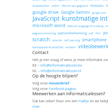
formules
f
draaitabellen
editor
filteren van gegevens
google drive
Google Gemini
google lens
kunstmatige int
JavaScript
microsoft word
Natural Language Processing
n
po
patroonherkenning
paginanummering
pdf
Pixlr
scratch
smartphone
selectie
self learning
videobewer
tweestapsverificatie(2FA)
vertalen
Contact
Heb je een vraag of wens je meer informatie ov
BE –
info@informaticalessen.be
NL –
info@informaticalessen.nl
Op de hoogte blijven?
Volg onze
nieuwsbrief
.
Volg onze
Facebook-pagina
.
Meewerken aan Informaticalessen?
Dat kan zeker! Stuur ons een
mailtje
en we beki
Over