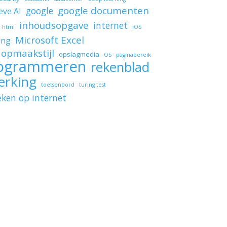
google documenten
google
eve AI
inhoudsopgave
internet
html
iOS
Microsoft Excel
ing
opmaakstijl
opslagmedia
OS
paginabereik
ogrammeren
rekenblad
erking
toetsenbord
turing test
eken op internet