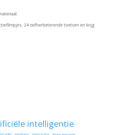
ateriaal.
ctiefilmpjes, 24 zelfverbeterende toetsen en krijg
ificiële intelligentie
ecurity
databank
datacenter
deep learning