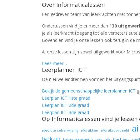
Over Informaticalessen
Een gedreven team van leerkrachten met tonnen 
Ondertussen vind je er meer dan
130 uitgewer
je als leerkracht toegang tot alle verbetersleutels
Bovendien vind je onze lessen ook terug in de m
Al onze lessen zijn zowel uitgewerkt voor Micros
Lees meer…
Leerplannen ICT
De nieuwe eindtermen vormen het uitgangspunt 
Bekijk de gemeenschappelijke leerplannen ICT
g
Leerplan ICT 1ste graad
Leerplan ICT 2de graad
Leerplan ICT 3de graad
Op Informaticalessen vind je lessen 
ai
absolute celverwijzing
afdrukken
afdrukvoorbeeld
back-up
besturingssysteem
bias
bits
black box
chat