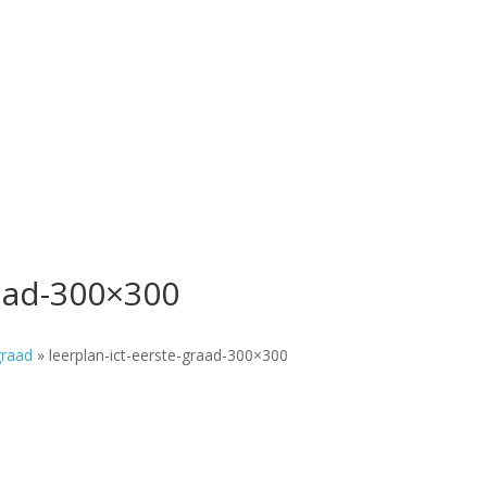
raad-300×300
graad
»
leerplan-ict-eerste-graad-300×300