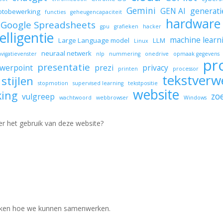
Gemini
GEN AI
generati
otobewerking
functies
geheugencapaciteit
hardware
Google Spreadsheets
gpu
grafieken
hacker
elligentie
machine learn
Large Language model
LLM
Linux
neuraal netwerk
avigatievenster
nlp
nummering
onedrive
opmaak gegevens
pr
presentatie
werpoint
prezi
privacy
printen
processor
tekstverw
stijlen
stopmotion
supervised learning
tekstpositie
website
king
zo
vulgreep
wachtwoord
webbrowser
Windows
er het gebruik van deze website?
jken hoe we kunnen samenwerken.