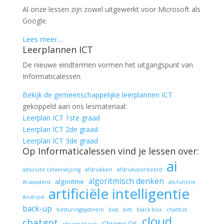
Al onze lessen zijn zowel uitgewerkt voor Microsoft als
Google.
Lees meer…
Leerplannen ICT
De nieuwe eindtermen vormen het uitgangspunt van
Informaticalessen.
Bekijk de gemeenschappelijke leerplannen ICT
gekoppeld aan ons lesmateriaal:
Leerplan ICT 1ste graad
Leerplan ICT 2de graad
Leerplan ICT 3de graad
Op Informaticalessen vind je lessen over:
ai
absolute celverwijzing
afdrukken
afdrukvoorbeeld
algoritmisch denken
algoritme
AI-assistent
als-functie
artificiële intelligentie
Android
back-up
besturingssysteem
bias
bits
black box
chatbot
cloud
chatgpt
Chrome OS