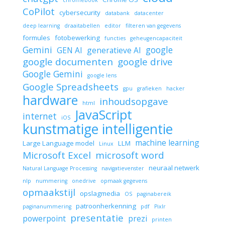
chromebook
CoPilot
cybersecurity
databank
datacenter
deep learning
draaitabellen
editor
filteren van gegevens
formules
fotobewerking
functies
geheugencapaciteit
Gemini
google
GEN AI
generatieve AI
google documenten
google drive
Google Gemini
google lens
Google Spreadsheets
gpu
grafieken
hacker
hardware
inhoudsopgave
html
JavaScript
internet
iOS
kunstmatige intelligentie
machine learning
Large Language model
LLM
Linux
Microsoft Excel
microsoft word
neuraal netwerk
Natural Language Processing
navigatievenster
nlp
nummering
onedrive
opmaak gegevens
opmaakstijl
opslagmedia
OS
paginabereik
patroonherkenning
paginanummering
pdf
Pixlr
presentatie
powerpoint
prezi
printen