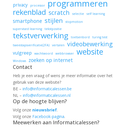
programmeren
privacy
processor
rekenblad
scratch
selectie
self learning
stijlen
smartphone
stopmotion
supervised learning
tekstpositie
tekstverwerking
toetsenbord
turing test
videobewerking
tweestapsverificatie(2FA)
vertalen
website
vulgreep
wachtwoord
webbrowser
zoeken op internet
Windows
Contact
Heb je een vraag of wens je meer informatie over het
gebruik van deze website?
BE –
info@informaticalessen.be
NL –
info@informaticalessen.nl
Op de hoogte blijven?
Volg onze
nieuwsbrief
.
Volg onze
Facebook-pagina
.
Meewerken aan Informaticalessen?